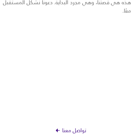
هذه هي قصتنا، وهي مجرد البداية. دعونا نشكل المستقبل
معًا.
هل عملك مستعد للانطلاق نحو التحول الرقمي؟
تواصل مع أحد خبرائنا الان !
تواصل معنا