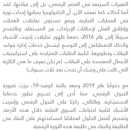
التغيرات السريعة في العصر الرقمي، بل إلى قيادتها. لقد
آمنا آنذاك، كما نعتقد الآن، أن التكنولوجيا يمكنها إحداث ثورة
في العمليات التجارية، ورفع مستوى تفاعلات العملاء،
وإطلاق العنان لإمكانات الإيرادات غير المستغلة. وبالتقدم
سريعًا إلى عام 2016، دفعنا ظهور تحليلات إنترنت الأشياء
والذكاء الاصطناعي إلى التوسع ليشمل خدمات إدارة قواعد
البيانات وتطويرها، لتلبية الطلبات المتزايدة على استراتيجيات
الأعمال المعتمدة على البيانات. لم نكن نعرف ما هي الكارثة
التي كانت على وشك أن تحدث بعد ثلاث سنوات!
مع دخولنا عام 2019 ومعه جائحة كوفيد-19، برزت ضرورة
التحول الرقمي، مما أدى إلى تسريع تطور خدماتنا
الاستشارية. وبالتالي، ركزنا على التحول الرقمي وإنترنت
الأشياء لتلبية احتياجات السوق الملحة خلال هذه الأزمة،
وتقديم أفضل الحلول لعملائنا لمساعدتهم على البقاء في
الطليعة والبقاء في طليعة هذه الثورة الرقمية.